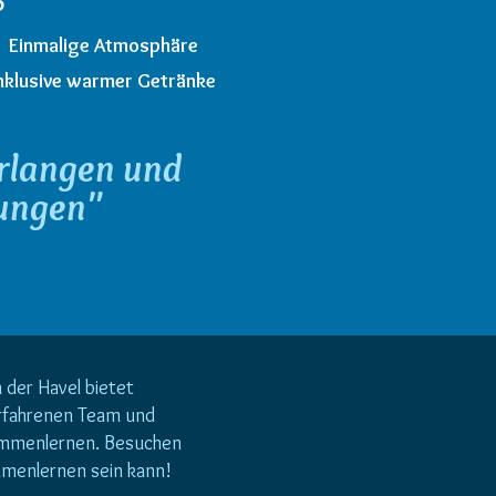
6
Einmalige Atmosphäre
nklusive warmer Getränke
erlangen und
rungen"
der Havel bietet
erfahrenen Team und
immenlernen. Besuchen
mmenlernen sein kann!