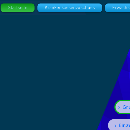
Startseite
Krankenkassenzuschuss
Erwachs
> Gr
> Einz