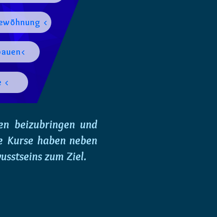
ewöhnung <
bauen<
e <
en beizubringen und
ere Kurse haben neben
usstseins zum Ziel.