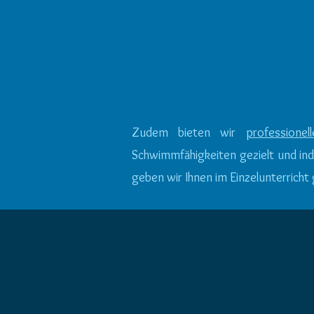
wohltuend warmem Wass
und gemeinsam mit ander
Eltern und Kindern.
Zudem bieten wir
professione
Schwimmfähigkeiten gezielt und ind
geben wir Ihnen im Einzelunterrich