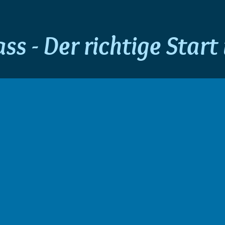
s - Der richtige Start
ab 5 Jahren
Fü
ng
Grundkurs
nd
Für Nichtschwimmer schaffen
S