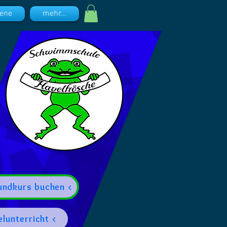
ene
mehr...
undkurs buchen <
elunterricht <