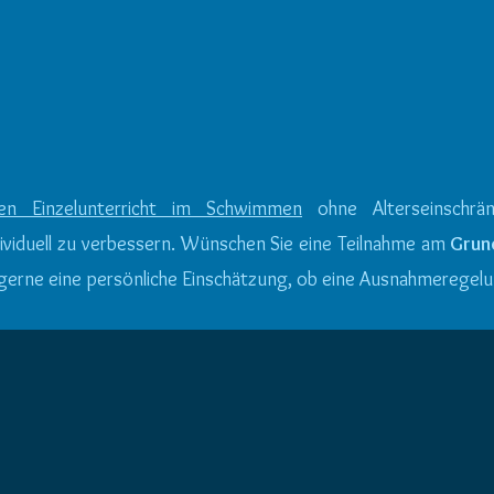
er
sind Voraussetzungen für
M
en
einen effektiven Ablauf.
pr
s
a
llen Einzelunterricht im Schwimmen
ohne Alterseinschrä
ividuell zu verbessern. Wünschen Sie eine Teilnahme am
Grun
t gerne eine persönliche Einschätzung, ob eine Ausnahmeregel