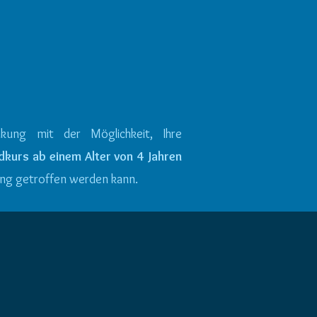
it praxiserprobten und
ofessionellen Methoden
chaffen wir es Ängste
bzubauen.
nkung
mit der Möglichkeit, Ihre
dkurs ab einem Alter von 4 Jahren
ung getroffen werden kann.