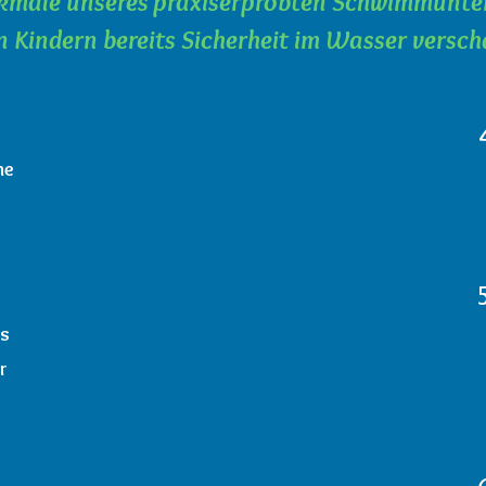
kmale unseres praxiserprobten Schwimmunter
en Kindern bereits Sicherheit im Wasser versch
ne
rs
r