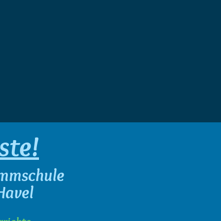
ste!
immschule
Havel