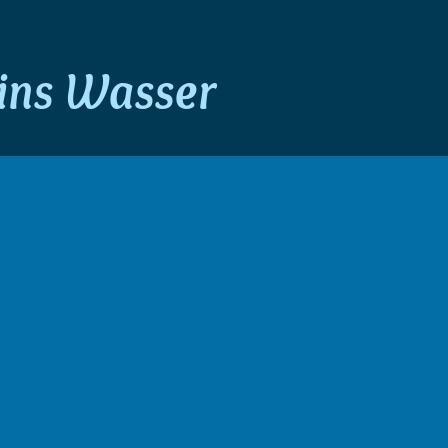
 ins Wasser
r alle mit Angst oder Unwohlsein
Angstabbau
chon beim Anblick des