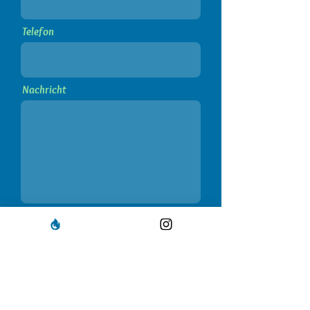
Telefon
Nachricht
Ich habe die Datenschutzerklärung zur
Kenntnis genommen.
Datenschutz
Ich möchte den Newsletter
abonnieren, um über neue Angebote
und freie Kursplätze etc. informiert zu
werden.
Absenden