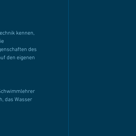
echnik kennen, 
ie 
genschaften des 
uf den eigenen 
 Schwimmlehrer 
h, das Wasser 