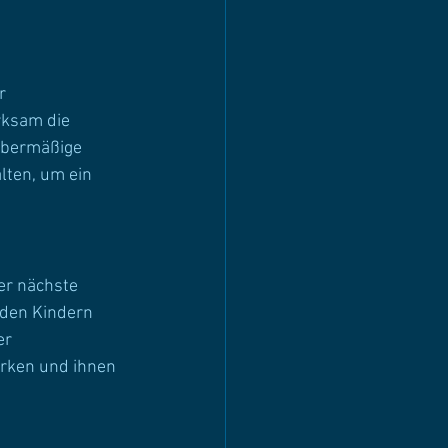
r
ksam die 
übermäßige 
lten, um ein 
er nächste 
 den Kindern 
er 
ärken und ihnen 