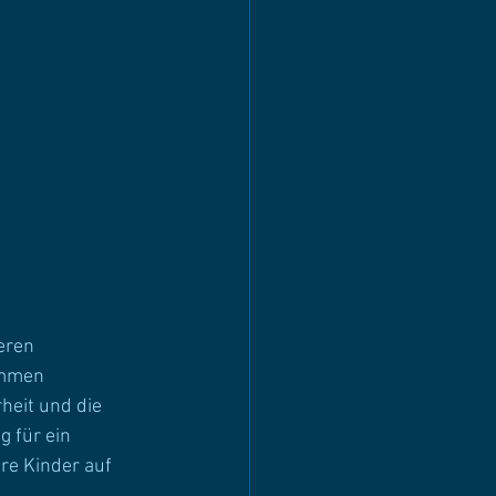
eren 
immen 
heit und die 
 für ein 
re Kinder auf 