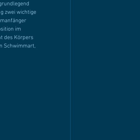
grundlegend 
g zwei wichtige 
mmanfänger 
sition im 
t des Körpers 
en Schwimmart, 