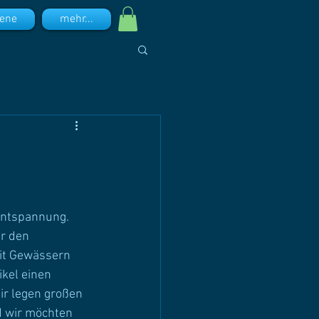
ene
mehr...
Entspannung. 
r den 
it Gewässern 
kel einen 
r legen großen 
d wir möchten 