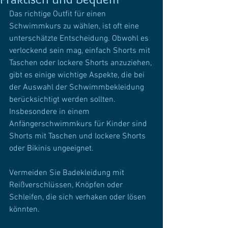
Das richtige Outfit für einen 
Schwimmkurs zu wählen, ist oft eine 
unterschätzte Entscheidung. Obwohl es 
verlockend sein mag, einfach Shorts mit 
Taschen oder lockere Shorts anzuziehen, 
gibt es einige wichtige Aspekte, die bei 
der Auswahl der Schwimmbekleidung 
berücksichtigt werden sollten. 
Insbesondere in einem 
Anfängerschwimmkurs für Kinder sind 
Shorts mit Taschen und lockere Shorts 
oder Bikinis ungeeignet.
Vermeiden Sie Badekleidung mit 
Reißverschlüssen, Knöpfen oder 
Schleifen, die sich verhaken oder lösen 
könnten.