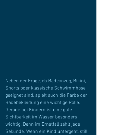
Neben der Frage, ob Badeanzug, Bikini, 
Shorts oder klassische Schwimmhose 
geeignet sind, spielt auch die Farbe der 
Badebekleidung eine wichtige Rolle.
Gerade bei Kindern ist eine gute 
Sichtbarkeit im Wasser besonders 
wichtig. Denn im Ernstfall zählt jede 
Sekunde. Wenn ein Kind untergeht, still 