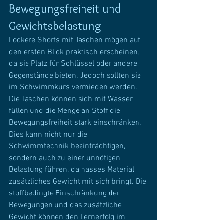
Bewegungsfreiheit und 
Gewichtsbelastung
Lockere Shorts mit Taschen mögen auf 
den ersten Blick praktisch erscheinen, 
da sie Platz für Schlüssel oder andere 
Gegenstände bieten. Jedoch sollten sie 
im Schwimmkurs vermieden werden. 
Die Taschen können sich mit Wasser 
füllen und die Menge an Stoff die 
Bewegungsfreiheit stark einschränken. 
Dies kann nicht nur die 
Schwimmtechnik beeinträchtigen, 
sondern auch zu einer unnötigen 
Belastung führen, da nasses Material 
zusätzliches Gewicht mit sich bringt. Die 
stoffbedingte Einschränkung der 
Bewegungen und das zusätzliche 
Gewicht können den Lernerfolg im 