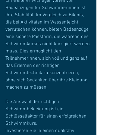
Ein weiterer wichtiger Vorteil von 
Badeanzügen für Schwimmerinnen ist 
ihre Stabilität. Im Vergleich zu Bikinis, 
die bei Aktivitäten im Wasser leicht 
verrutschen können, bieten Badeanzüge 
eine sichere Passform, die während des 
Schwimmkurses nicht korrigiert werden 
muss. Dies ermöglicht den 
Teilnehmerinnen, sich voll und ganz auf 
das Erlernen der richtigen 
Schwimmtechnik zu konzentrieren, 
ohne sich Gedanken über ihre Kleidung 
machen zu müssen.
Die Auswahl der richtigen 
Schwimmbekleidung ist ein 
Schlüsselfaktor für einen erfolgreichen 
Schwimmkurs. 
Investieren Sie in einen qualitativ 