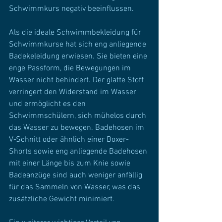
Schwimmkurs negativ beeinflussen.
Als die ideale Schwimmbekleidung für 
Schwimmkurse hat sich eng anliegende 
Badekeleidung erwiesen. Sie bieten eine 
enge Passform, die Bewegungen im 
Wasser nicht behindert. Der glatte Stoff 
verringert den Widerstand im Wasser 
und ermöglicht es den 
Schwimmschülern, sich mühelos durch 
das Wasser zu bewegen. Badehosen im 
V-Schnitt oder ähnlich einer Boxer-
Shorts sowie eng anliegende Badehosen 
mit einer Länge bis zum Knie sowie 
Badeanzüge sind auch weniger anfällig 
für das Sammeln von Wasser, was das 
zusätzliche Gewicht minimiert.