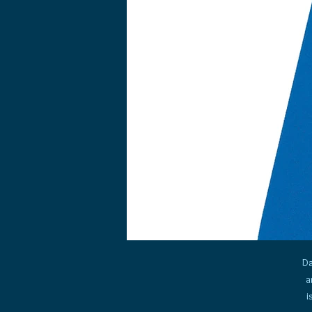
Da
a
i