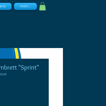
ene
mehr...
brett "Sprint"
43208
reis