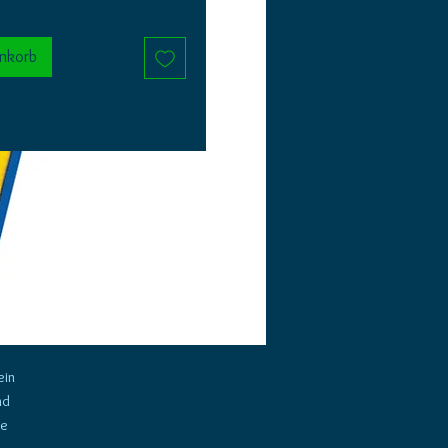
enkorb
ein
nd
ße